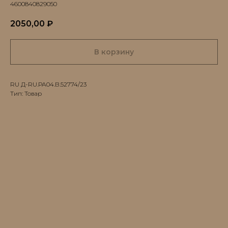
4600840829050
2050,00
₽
В корзину
RU Д-RU.РА04.В.52774/23
Тип: Товар